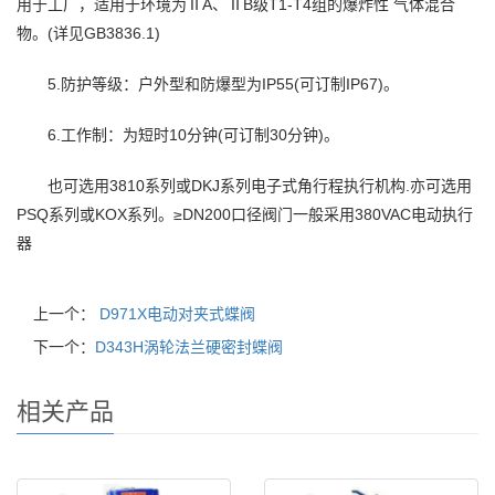
用于工厂，适用于环境为ⅡA、ⅡB级T1-T4组的爆炸性 气体混合
物。(详见GB3836.1)
5.防护等级：户外型和防爆型为IP55(可订制IP67)。
6.工作制：为短时10分钟(可订制30分钟)。
也可选用3810系列或DKJ系列电子式角行程执行机构.亦可选用
PSQ系列或KOX系列。≥DN200口径阀门一般采用380VAC电动执行
器
上一个：
D971X电动对夹式蝶阀
下一个：
D343H涡轮法兰硬密封蝶阀
相关产品