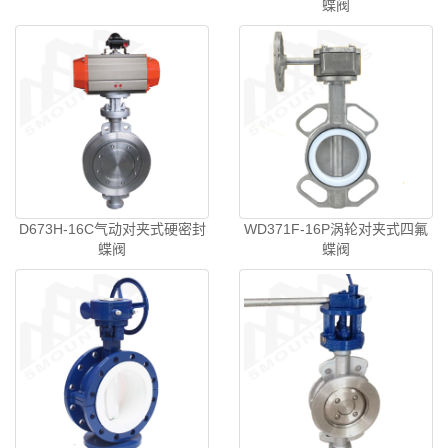
蝶阀
D673H-16C气动对夹式硬密封
WD371F-16P涡轮对夹式四氟
蝶阀
蝶阀