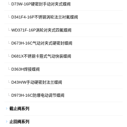
D73W-16P硬密封手动对夹式蝶阀
D341F4-16P不锈钢涡轮法兰衬氟蝶阀
WD371F-16P涡轮对夹式四氟蝶阀
D673H-16C气动对夹式硬密封蝶阀
D681X不锈钢卡箍式气动快装蝶阀
D363H焊接蝶阀
D43H/W手动硬密封法兰蝶阀
D973H-16C防爆电动调节蝶阀
截止阀系列
止回阀系列