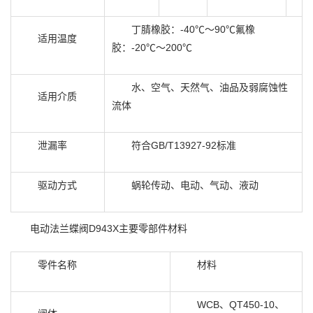
丁腈橡胶：-40℃～90℃氟橡
适用温度
胶：-20℃～200℃
水、空气、天然气、油品及弱腐蚀性
适用介质
流体
泄漏率
符合GB/T13927-92标准
驱动方式
蜗轮传动、电动、气动、液动
电动法兰蝶阀D943X主要零部件材料
零件名称
材料
WCB、QT450-10、