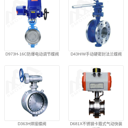
D973H-16C防爆电动调节蝶阀
D43H/W手动硬密封法兰蝶阀
D363H焊接蝶阀
D681X不锈钢卡箍式气动快装