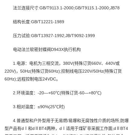
法兰连接尺寸:GB/T9113.1-2000;GB/T9115.1-2000;JB78
结构长度:GB/T12221-1989
压力试验:GB/T13927-1992;JB/T9092-1999
电动法兰软密封蝶阀D943X执行机构
1.电源：电机为三相交流，380V(特殊订货660V、440V或
220V)，50Hz(特殊订货60Hz);控制线电压220V/50Hz(特殊订货
60Hz);远程控制电压24VDC。
2.环境温度：-20—+60℃(特殊订货-60—+80℃)
3.相对温度：≤90%(25℃时)
4.普通型和户外型用于无易燃/易爆和无腐蚀性介质的场所;防爆
型产品有dⅠ和dⅡBT4两种，dⅠ适用于煤矿非采掘工作面;dⅡBT4