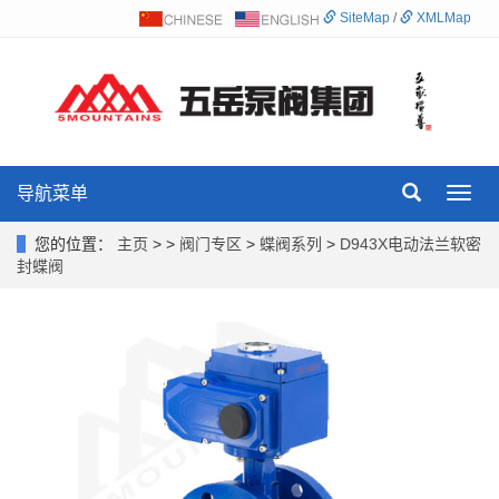
SiteMap
/
XMLMap
导航菜单
Toggl
navig
您的位置：
主页
> >
阀门专区
>
蝶阀系列
>
D943X电动法兰软密
封蝶阀