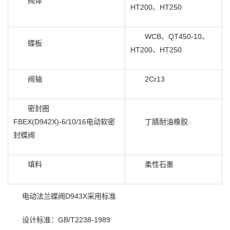
阀体
HT200、HT250
WCB、QT450-10、
蝶板
HT200、HT250
阀轴
2Cr13
密封圈
FBEX(D942X)-6/10/16电动软密
丁腈耐油橡胶
封蝶阀
填料
柔性石墨
电动法兰蝶阀D943X采用标准
设计标准：GB/T2238-1989