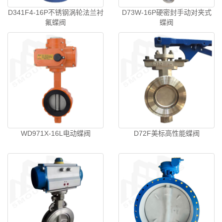
D341F4-16P不锈钢涡轮法兰衬
D73W-16P硬密封手动对夹式
氟蝶阀
蝶阀
WD971X-16L电动蝶阀
D72F美标高性能蝶阀