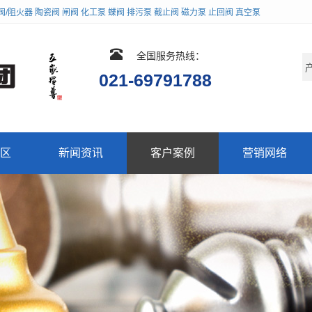
阀/阻火器
陶瓷阀
闸阀
化工泵
蝶阀
排污泵
截止阀
磁力泵
止回阀
真空泵
全国服务热线：
021-69791788
区
新闻资讯
客户案例
营销网络