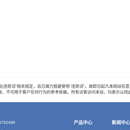
化违禁词”相关规定，且已竭力规避使用“违禁词”。故即日起凡本网站任意
效，不可用于客户任何行为的参考依据。所有访客访问本站，均表示认同
9792488
产品中心
新闻中