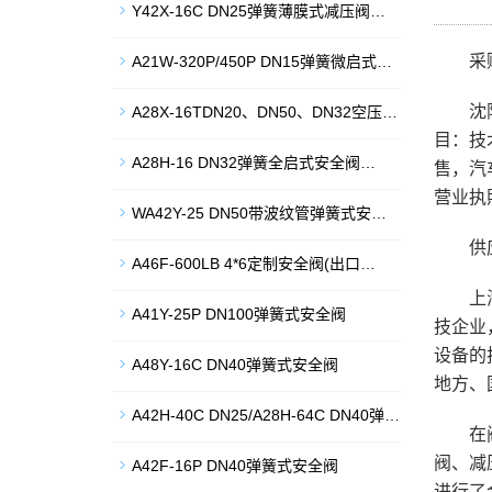
Y42X-16C DN25弹簧薄膜式减压阀…
采
A21W-320P/450P DN15弹簧微启式…
沈
A28X-16TDN20、DN50、DN32空压…
目：技
A28H-16 DN32弹簧全启式安全阀…
售，汽
营业执
WA42Y-25 DN50带波纹管弹簧式安…
供
A46F-600LB 4*6定制安全阀(出口…
上
A41Y-25P DN100弹簧式安全阀
技企业
设备的
A48Y-16C DN40弹簧式安全阀
地方、
A42H-40C DN25/A28H-64C DN40弹…
在
阀、减
A42F-16P DN40弹簧式安全阀
进行了