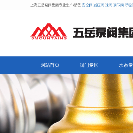
上海五岳泵阀集团专业生产/销售
安全阀
减压阀
球阀
调节阀
呼吸
网站首页
阀门专区
水泵专