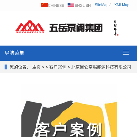
SiteMap
/
XMLMap
导航菜单
Toggl
navig
您的位置：
主页
> >
客户案例
>
北京昆仑京燃能源科技有限公司